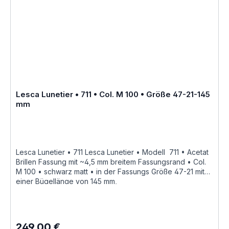
Acetatfassungen herstellungsbedingt normal, da jede
Fassung als ein Unikat angesehen werden kann Hersteller
Informationen siehe Lesca Lunetier Lesca Lunetier
"Fabrique a la main en france"
Lesca Lunetier • 711 • Col. M 100 • Größe 47-21-145
mm
Lesca Lunetier • 711 Lesca Lunetier • Modell 711 • Acetat
Brillen Fassung mit ~4,5 mm breitem Fassungsrand • Col.
M 100 • schwarz matt • in der Fassungs Größe 47-21 mit
einer Bügellänge von 145 mm,
hochwertige handgefertigte französische Qualität aus
dem Hause Joel Lesca Lunetier, ein echter
Klassiker "Fabrique a la main en france" diese
Brillenfassung kurz Fassung ist im Online Shop bestellbar
249,00 €
Regulärer Preis: