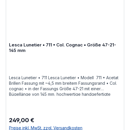
Fassung als ein Unikat angesehen werden kann Hersteller
Informationen siehe Lesca Lunetier Lesca Lunetier
"Fabrique a la main en france"
Lesca Lunetier • 711 • Col. Cognac • Größe 47-21-
145 mm
Lesca Lunetier • 711 Lesca Lunetier • Modell 711 • Acetat
Brillen Fassung mit ~4,5 mm breitem Fassungsrand • Col.
cognac • in der Fassungs Größe 47-21 mit einer
Bügellänge von 145 mm, hochwertige handgefertigte
französische Qualität aus dem Hause Joel Lesca Lunetier,
ein echter Klassiker "Fabrique a la main en france" diese
Brillenfassung kurz Fassung ist im Online Shop bestellbar
und wird in weiteren Farben Col. 100 • schwarzCol. M 100
249,00 €
Regulärer Preis:
• schwarz mattCol. cognacCol. cognac mattCol. greyCol.
grey mattCol. burgundy • tiefdunkel burgund rot
Preise inkl. MwSt. zzgl. Versandkosten