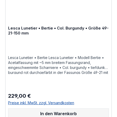
Lesca Lunetier • Bertie • Col. Burgundy • Größe 49-
21-150 mm
Lesca Lunetier • Bertie Lesca Lunetier • Modell Bertie •
Acetatfassung mit ~5 mm breitem Fassungsrand,
eingeschwemmte Scharniere • Col. burgundy • tiefdunkel
burgund rot durchgefärbt in der Fassungs Größe 49-21 mit
einer Bügellänge von 150 mm hochwertige handgefertigte
französische Qualität aus dem Hause Lesca Lunetier, ein
echter Klassiker als Fassung für Korrektionsgläser oder
als Sonnenbrille ohne optische Wirkung "Fabrique a la
229,00 €
Regulärer Preis:
main en france" diese Brillenfassung kurz Fassung ist im
Online Shop bestellbar und wird in weiteren Farben Col.
Preise inkl. MwSt. zzgl. Versandkosten
100 • schwarzCol. cognac • hell orange braun
durchscheinend kristall wasserhell zusätzliche Farben
In den Warenkorb