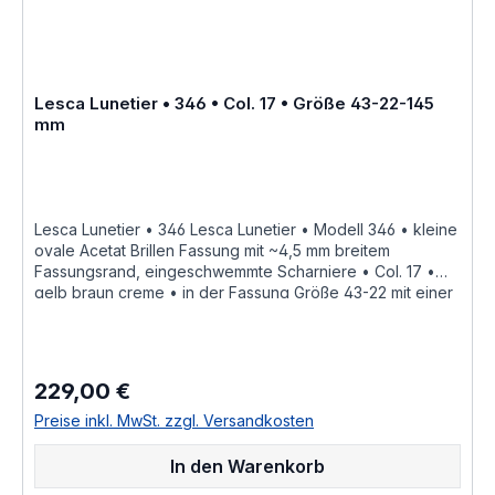
Lesca Lunetier • 346 • Col. 17 • Größe 43-22-145
mm
Lesca Lunetier • 346 Lesca Lunetier • Modell 346 • kleine
ovale Acetat Brillen Fassung mit ~4,5 mm breitem
Fassungsrand, eingeschwemmte Scharniere • Col. 17 •
gelb braun creme • in der Fassung Größe 43-22 mit einer
Bügellänge von 145 mm, als Brillen Fassung für
Korrektionsgläser handgefertigte französische Qualität
aus dem Hause Joel Lesca Lunetier, ein echter
Klassiker "Fabrique a la main en france" diese
229,00 €
Regulärer Preis:
Brillenfassung kurz Fassung ist im Online Shop bestellbar
und wird in weiteren Farben Col. 053 • hell braun
Preise inkl. MwSt. zzgl. Versandkosten
havannaCol. 100 • schwarzCol. 17 • gelb braun cremeCol.
424 • dunkel rot braun havanna geflecktCol. havanna als
In den Warenkorb
Brillenfassung kurz Fassung im online kauf angeboten