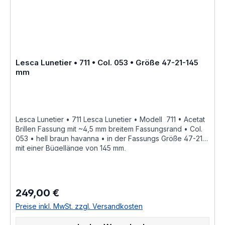
Unikat angesehen werden kann Hersteller Informationen
siehe Lesca Lunetier Lesca Lunetier "Fabrique a la main
en france"
Lesca Lunetier • 711 • Col. 053 • Größe 47-21-145
mm
Lesca Lunetier • 711 Lesca Lunetier • Modell 711 • Acetat
Brillen Fassung mit ~4,5 mm breitem Fassungsrand • Col.
053 • hell braun havanna • in der Fassungs Größe 47-21
mit einer Bügellänge von 145 mm,
hochwertige handgefertigte französische Qualität aus
dem Hause Joel Lesca Lunetier, ein echter
Klassiker "Fabrique a la main en france" diese
Brillenfassung kurz Fassung ist im Online Shop bestellbar
249,00 €
Regulärer Preis:
und wird in weiteren Farben Col. 100 • schwarzCol. M 100
• schwarz mattCol. cognacCol. cognac mattCol. greyCol.
Preise inkl. MwSt. zzgl. Versandkosten
grey mattCol. burgundy • tiefdunkel burgund rot
durchgefärbtCol. 053 • hell braun havannaCol. 17 • hell