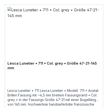
• Fassungsmaße Lesca Lunetier Mod. 711 • Scheibenlänge
47 mm Brückenweite 21 mm Bügellänge 145 mm •
Fassungsmaße nach Kastensystem • DIN EN ISO 8624
geringe farbliche Abweichungen in der Maserung ist bei
Acetatfassungen herstellungsbedingt normal, da jede
Fassung als ein Unikat angesehen werden kann Hersteller
Informationen siehe Lesca Lunetier Lesca Lunetier
"Fabrique a la main en france"
Lesca Lunetier • 711 • Col. grey • Größe 47-21-145
mm
Lesca Lunetier • 711 Lesca Lunetier • Modell 711 • Acetat
Brillen Fassung mit ~4,5 mm breitem Fassungsrand • Col.
grey • in der Fassungs Größe 47-21 mit einer Bügellänge
von 145 mm, hochwertige handgefertigte französische