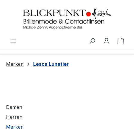
Zum Hauptinhalt springen
Ware
Marken
Lesca Lunetier
Damen
Herren
Marken