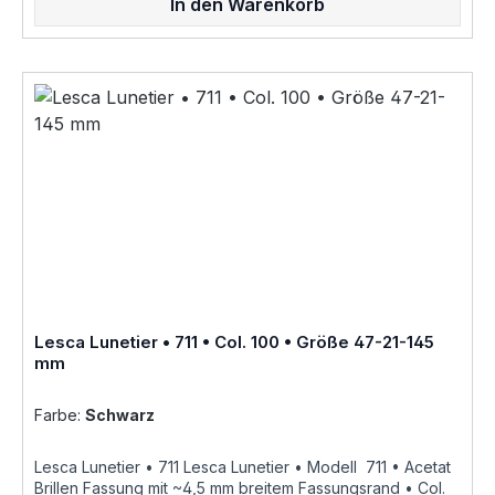
In den Warenkorb
honig gelbCol. 424 • dunkel rot braun havanna gefleckt
als Brillenfassung kurz Fassung im online kauf angeboten
zusätzliche Farben Varianten auf Anfrage Größenangaben
• Fassungsmaße Lesca Lunetier Mod. 711 • Scheibenlänge
47 mm Brückenweite 21 mm Bügellänge 145 mm •
Fassungsmaße nach Kastensystem • DIN EN ISO 8624
geringe farbliche Abweichungen in der Maserung ist bei
Acetatfassungen herstellungsbedingt normal, da jede
Fassung als ein Unikat angesehen werden kann Hersteller
Informationen siehe Lesca Lunetier Lesca Lunetier
"Fabrique a la main en france"
Lesca Lunetier • 711 • Col. 100 • Größe 47-21-145
mm
Farbe:
Schwarz
Lesca Lunetier • 711 Lesca Lunetier • Modell 711 • Acetat
Brillen Fassung mit ~4,5 mm breitem Fassungsrand • Col.