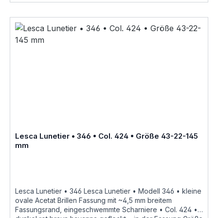
zusätzliche Farben Varianten auf Anfrage Größenangaben
• Fassungsmaße Lesca Lunetier Modell 346 •
Scheibenlänge 43 mm Brückenweite 22 mm Bügellänge
145 mm • Fassungsmaße nach Kastensystem • DIN EN ISO
8624 geringe farbliche Abweichungen in der Maserung ist
bei Acetatfassungen herstellungsbedingt normal, da jede
Fassung als ein Unikat angesehen werden kann Lesca
Lunetier "Fabrique a la main en france"
Lesca Lunetier • 346 • Col. 424 • Größe 43-22-145
mm
Lesca Lunetier • 346 Lesca Lunetier • Modell 346 • kleine
ovale Acetat Brillen Fassung mit ~4,5 mm breitem
Fassungsrand, eingeschwemmte Scharniere • Col. 424 •