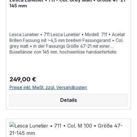
145 mm
Lesca Lunetier • 711 Lesca Lunetier • Modell 711 • Acetat
Brillen Fassung mit ~4,5 mm breitem Fassungsrand • Col.
grey matt • in der Fassungs Größe 47-21 mit einer
Bügellänge von 145 mm, hochwertige handgefertigte
französische Qualität aus dem Hause Joel Lesca Lunetier,
ein echter Klassiker "Fabrique a la main en france" diese
Brillenfassung kurz Fassung ist im Online Shop bestellbar
und wird in weiteren Farben Col. 100 • schwarzCol. M 100
249,00 €
Regulärer Preis:
• schwarz mattCol. cognacCol. cognac mattCol. greyCol.
grey mattCol. burgundy • tiefdunkel burgund rot
Preise inkl. MwSt. zzgl. Versandkosten
durchgefärbtCol. 053 • hell braun havannaCol. 17 • hell
honig gelbCol. 424 • dunkel rot braun havanna gefleckt
Details
als Brillenfassung kurz Fassung im online kauf angeboten
zusätzliche Farben Varianten auf Anfrage Größenangaben
• Fassungsmaße Lesca Lunetier Mod. 711 • Scheibenlänge
47 mm Brückenweite 21 mm Bügellänge 145 mm •
Fassungsmaße nach Kastensystem • DIN EN ISO 8624
geringe farbliche Abweichungen in der Maserung ist bei