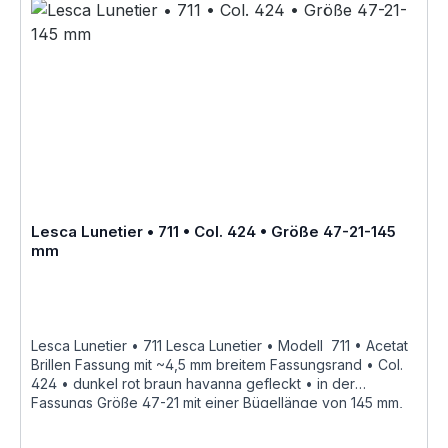
47 mm Brückenweite 21 mm Bügellänge 145 mm •
Fassungsmaße nach Kastensystem • DIN EN ISO 8624
geringe farbliche Abweichungen in der Maserung ist bei
Acetatfassungen herstellungsbedingt normal, da jede
Fassung als ein Unikat angesehen werden kann Hersteller
Informationen siehe Lesca Lunetier Lesca Lunetier
"Fabrique a la main en france"
Lesca Lunetier • 711 • Col. 424 • Größe 47-21-145
mm
Lesca Lunetier • 711 Lesca Lunetier • Modell 711 • Acetat
Brillen Fassung mit ~4,5 mm breitem Fassungsrand • Col.
424 • dunkel rot braun havanna gefleckt • in der
Fassungs Größe 47-21 mit einer Bügellänge von 145 mm,
hochwertige handgefertigte französische Qualität aus
dem Hause Joel Lesca Lunetier, ein echter