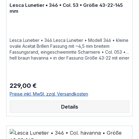
Lesca Lunetier • 346 • Col. 53 • Größe 43-22-145
mm
Lesca Lunetier • 346 Lesca Lunetier • Modell 346 • kleine
ovale Acetat Brillen Fassung mit ~4,5 mm breitem
Fassungsrand, eingeschwemmte Scharniere • Col. 053 •
hell braun havanna • in der Fassung Größe 43-22 mit einer
Bügellänge von 145 mm, als Brillen Fassung für
Korrektionsgläser handgefertigte französische Qualität
aus dem Hause Joel Lesca Lunetier, ein echter
Klassiker "Fabrique a la main en france" diese
229,00 €
Regulärer Preis:
Brillenfassung kurz Fassung ist im Online Shop bestellbar
und wird in weiteren Farben Col. 053 • hell braun
Preise inkl. MwSt. zzgl. Versandkosten
havannaCol. 100 • schwarzCol. 17 • gelb braun cremeCol.
424 • dunkel rot braun havanna geflecktCol. havanna als
Details
Brillenfassung kurz Fassung im online kauf angeboten
zusätzliche Farben Varianten auf Anfrage Größenangaben
• Fassungsmaße Lesca Lunetier Modell 346 •
Scheibenlänge 43 mm Brückenweite 22 mm Bügellänge
145 mm • Fassungsmaße nach Kastensystem • DIN EN ISO