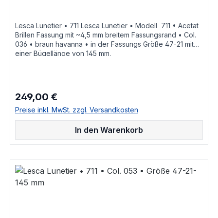
Lesca Lunetier • 711 Lesca Lunetier • Modell 711 • Acetat
Brillen Fassung mit ~4,5 mm breitem Fassungsrand • Col.
036 • braun havanna • in der Fassungs Größe 47-21 mit
einer Bügellänge von 145 mm,
hochwertige handgefertigte französische Qualität aus
dem Hause Joel Lesca Lunetier, ein echter
Klassiker "Fabrique a la main en france" diese
Brillenfassung kurz Fassung ist im Online Shop bestellbar
249,00 €
Regulärer Preis:
und wird in weiteren Farben Col. 100 • schwarzCol. M 100
• schwarz mattCol. cognacCol. cognac mattCol. greyCol.
Preise inkl. MwSt. zzgl. Versandkosten
grey mattCol. burgundy • tiefdunkel burgund rot
durchgefärbtCol. 053 • hell braun havannaCol. 036 •
In den Warenkorb
braun havannaCol. 17 • hell honig gelbCol. 424 • dunkel
rot braun havanna gefleckt als Brillenfassung kurz
Fassung im online kauf angeboten zusätzliche Farben
Varianten auf Anfrage Größenangaben • Fassungsmaße
Lesca Lunetier Mod. 711 • Scheibenlänge 47 mm
Brückenweite 21 mm Bügellänge 145 mm • Fassungsmaße
nach Kastensystem • DIN EN ISO 8624 geringe farbliche
Abweichungen in der Maserung ist bei Acetatfassungen
herstellungsbedingt normal, da jede Fassung als ein