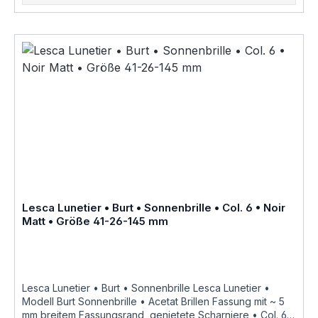
Varianten auf Anfrage als Brillenfassung kurz Fassung im
online kauf angeboten Größenangaben • Fassungsmaße
Lesca Lunetier Modell Bertie • Scheibenlänge 49 mm
Brückenweite 21 mm Bügellänge 150 mm • Fassungsmaße
nach Kastensystem • DIN EN ISO 8624 geringe farbliche
Abweichungen in der Maserung ist
bei Acetatfassungen herstellungsbedingt normal, da jede
Fassung als ein Unikat angesehen werden kann Lesca
Lunetier "Fabrique a la main en france"
Lesca Lunetier • Burt • Sonnenbrille • Col. 6 • Noir
Matt • Größe 41-26-145 mm
Lesca Lunetier • Burt • Sonnenbrille Lesca Lunetier •
Modell Burt Sonnenbrille • Acetat Brillen Fassung mit ~ 5
mm breitem Fassungsrand, genietete Scharniere • Col. 6 •