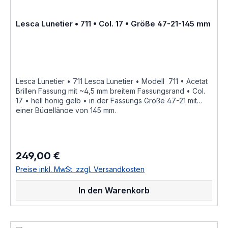
Lesca Lunetier • 711 • Col. 17 • Größe 47-21-145 mm
Lesca Lunetier • 711 Lesca Lunetier • Modell 711 • Acetat
Brillen Fassung mit ~4,5 mm breitem Fassungsrand • Col.
17 • hell honig gelb • in der Fassungs Größe 47-21 mit
einer Bügellänge von 145 mm,
hochwertige handgefertigte französische Qualität aus
dem Hause Joel Lesca Lunetier, ein echter
Klassiker "Fabrique a la main en france" diese
Brillenfassung kurz Fassung ist im Online Shop bestellbar
249,00 €
Regulärer Preis:
und wird in weiteren Farben Col. 100 • schwarzCol. M 100
• schwarz mattCol. cognacCol. cognac mattCol. greyCol.
Preise inkl. MwSt. zzgl. Versandkosten
grey mattCol. burgundy • tiefdunkel burgund rot
durchgefärbtCol. 053 • hell braun havannaCol. 17 • hell
In den Warenkorb
honig gelbCol. 424 • dunkel rot braun havanna gefleckt
als Brillenfassung kurz Fassung im online kauf angeboten
zusätzliche Farben Varianten auf Anfrage Größenangaben
• Fassungsmaße Lesca Lunetier Mod. 711 • Scheibenlänge