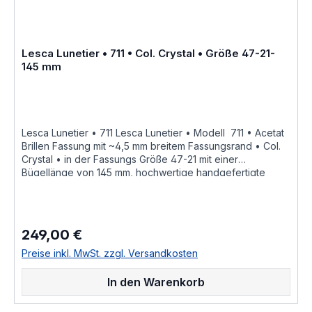
Lesca Lunetier • 711 • Col. Crystal • Größe 47-21-
145 mm
Lesca Lunetier • 711 Lesca Lunetier • Modell 711 • Acetat
Brillen Fassung mit ~4,5 mm breitem Fassungsrand • Col.
Crystal • in der Fassungs Größe 47-21 mit einer
Bügellänge von 145 mm, hochwertige handgefertigte
französische Qualität aus dem Hause Joel Lesca Lunetier,
ein echter Klassiker "Fabrique a la main en france" diese
Brillenfassung kurz Fassung ist im Online Shop bestellbar
und wird in weiteren Farben Col. 100 • schwarzCol. M 100
249,00 €
Regulärer Preis:
• schwarz mattCol. cognacCol. cognac mattCol. greyCol.
grey mattCol. burgundy • tiefdunkel burgund rot
Preise inkl. MwSt. zzgl. Versandkosten
durchgefärbtCol. 053 • hell braun havannaCol. 17 • hell
honig gelbCol. 424 • dunkel rot braun havanna gefleckt
In den Warenkorb
als Brillenfassung kurz Fassung im online kauf angeboten
zusätzliche Farben Varianten auf Anfrage Größenangaben