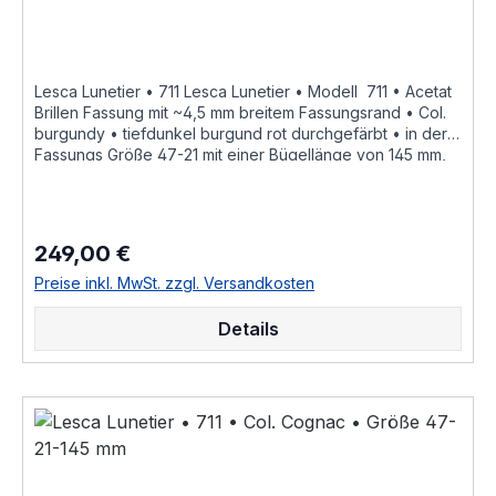
Lesca Lunetier • 711 Lesca Lunetier • Modell 711 • Acetat
Brillen Fassung mit ~4,5 mm breitem Fassungsrand • Col.
burgundy • tiefdunkel burgund rot durchgefärbt • in der
Fassungs Größe 47-21 mit einer Bügellänge von 145 mm,
hochwertige handgefertigte französische Qualität aus
dem Hause Joel Lesca Lunetier ein echter
Klassiker "Fabrique a la main en france" diese
Brillenfassung kurz Fassung ist im Online Shop bestellbar
249,00 €
Regulärer Preis:
und wird in weiteren Farben Col. 100 • schwarzCol. M 100
• schwarz mattCol. cognacCol. cognac mattCol. greyCol.
Preise inkl. MwSt. zzgl. Versandkosten
grey mattCol. burgundy • tiefdunkel burgund rot
durchgefärbtCol. 053 • hell braun havannaCol. 17 • hell
Details
honig gelbCol. 424 • dunkel rot braun havanna gefleckt
als Brillenfassung kurz Fassung im online kauf angeboten
zusätzliche Farben Varianten auf Anfrage Größenangaben
• Fassungsmaße Lesca Lunetier Mod. 711 • Scheibenlänge
47 mm Brückenweite 21 mm Bügellänge 145 mm •
Fassungsmaße nach Kastensystem • DIN EN ISO 8624
geringe farbliche Abweichungen in der Maserung ist bei
Acetatfassungen herstellungsbedingt normal, da jede