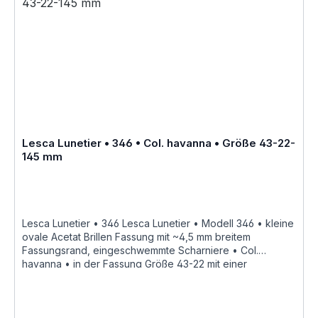
8624 geringe farbliche Abweichungen in der Maserung ist
bei Acetatfassungen herstellungsbedingt normal, da jede
Fassung als ein Unikat angesehen werden kann Lesca
Lunetier "Fabrique a la main en france"
Lesca Lunetier • 346 • Col. havanna • Größe 43-22-
145 mm
Lesca Lunetier • 346 Lesca Lunetier • Modell 346 • kleine
ovale Acetat Brillen Fassung mit ~4,5 mm breitem
Fassungsrand, eingeschwemmte Scharniere • Col.
havanna • in der Fassung Größe 43-22 mit einer
Bügellänge von 145 mm, als Brillen Fassung für
Korrektionsgläser handgefertigte französische Qualität
aus dem Hause Joel Lesca Lunetier, ein echter
Klassiker "Fabrique a la main en france" diese