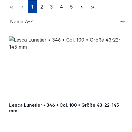
Seite
Seite
Seite
Seite
Seite
1
2
3
4
5
Lesca Lunetier • 346 • Col. 100 • Größe 43-22-145
mm