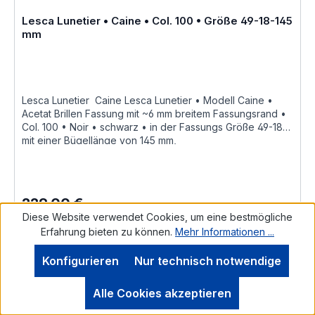
Lesca Lunetier • Caine • Col. 100 • Größe 49-18-145
mm
Lesca Lunetier  Caine Lesca Lunetier • Modell Caine •
Acetat Brillen Fassung mit ~6 mm breitem Fassungsrand •
Col. 100 • Noir • schwarz • in der Fassungs Größe 49-18
mit einer Bügellänge von 145 mm,
hochwertige handgefertigte französische Qualität aus
dem Hause Lesca Lunetier, ein echter Klassiker als
ausdrucksstarke Fassung im Stil der 1960er
Jahre "Fabrique a la main en france"diese Brillenfassung
229,00 €
Regulärer Preis:
kurz Fassung ist im Online Shop bestellbar und wird in
Diese Website verwendet Cookies, um eine bestmögliche
weiteren Farben Col. 30 • MielCol. 36 • Écaille ClairCol.
Preise inkl. MwSt. zzgl. Versandkosten
Erfahrung bieten zu können.
Mehr Informationen ...
100 • Noir • schwarzCol. 627 • Écaille Foncé als
Brillenfassung kurz Fassung im online kauf angeboten
In den Warenkorb
Konfigurieren
Nur technisch notwendige
weitere Anfragen siehe Kontaktformular bitte hier klicken
Lesca Lunetier "Fabrique a la main en france"
Größenangaben • Fassungsmaße Lesca Lunetier Mod.
Alle Cookies akzeptieren
Caine • Scheibenlänge 49 mm Brückenweite 18 mm
Bügellänge 145 mm • Fassungsmaße nach Kastensystem •