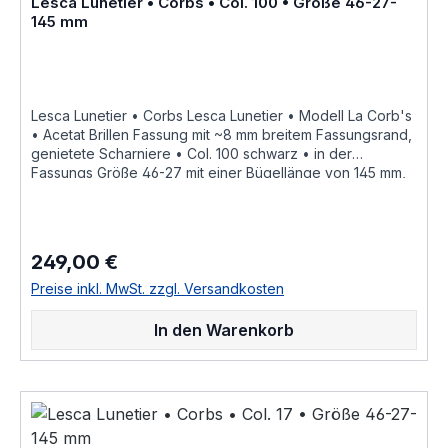
Lesca Lunetier • Corbs • Col. 100 • Größe 46-27-
Informationen siehe Lesca Lunetier Lesca Lunetier
145 mm
"Fabrique a la main en france"
Lesca Lunetier • Corbs Lesca Lunetier • Modell La Corb's
• Acetat Brillen Fassung mit ~8 mm breitem Fassungsrand,
genietete Scharniere • Col. 100 schwarz • in der
Fassungs Größe 46-27 mit einer Bügellänge von 145 mm,
hochwertige handgefertigte französische Qualität aus
dem Hause Lesca Lunetier, ein echter Klassiker als
ausdrucksstarke Fassung für Korrektionsgläser oder als
Sonnenbrille "Fabrique a la main en france" diese
249,00 €
Regulärer Preis:
Brillenfassung kurz Fassung ist im Online Shop bestellbar
und wird in weiteren Farben Col. 0030 • honig braunCol.
Preise inkl. MwSt. zzgl. Versandkosten
0156 • rot durchscheinendCol. 053 • hell braun
havannaCol. 100 • schwarzCol. 17 • hell honig gelbCol.
In den Warenkorb
20108 • nacht blau crystal hinterlegtCol. 218 • leucht hell
rotCol. 424 • dunkel braun havanna geflecktCol.
CognacCol. CrystalCol. Grey als Brillenfassung kurz
Fassung im online kauf angeboten zusätzliche Farben
Varianten auf Anfrage "Fabrique a la main en france"
«Modèle dessiné et porté par le célèbre architecte