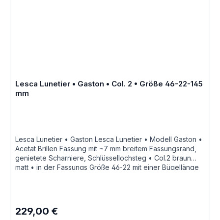
zusätzliche Farben Varianten auf Anfrage "Fabrique a la
main en france" Größenangaben • FassungsmaßeLesca
Lunetier • Modell Gaston • Scheibenlänge 46 mm
Brückenweite 22 mm Bügellänge 145 mm • Fassungsmaße
nach Kastensystem • DIN EN ISO 8624 geringe farbliche
Abweichungen in der Maserung ist
bei Acetatfassungen herstellungsbedingt normal, da jede
Fassung als ein Unikat angesehen werden kann Hersteller
Informationen siehe Lesca Lunetier Lesca Lunetier
Lesca Lunetier • Gaston • Col. 2 • Größe 46-22-145
"Fabrique a la main en france"
mm
Lesca Lunetier • Gaston Lesca Lunetier • Modell Gaston •
Acetat Brillen Fassung mit ~7 mm breitem Fassungsrand,
genietete Scharniere, Schlüssellochsteg • Col.2 braun
matt • in der Fassungs Größe 46-22 mit einer Bügellänge
von 145 mm, hochwertige handgefertigte französische
Qualität aus dem Hause Lesca Lunetier, ein echter
Klassiker als ausdrucksstarke Fassung für
Korrektionsgläser oder als Sonnenbrille "Fabrique a la
229,00 €
Regulärer Preis:
main en france" diese Brillenfassung kurz Fassung ist im