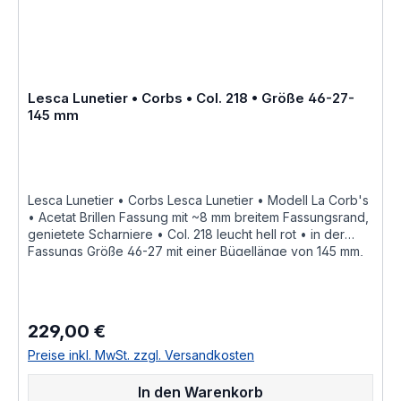
Lunetier • Modell La Corb's • Scheibenlänge 46 mm
Brückenweite 27 mm Bügellänge 145 mm • Fassungsmaße
nach Kastensystem • DIN EN ISO 8624 geringe farbliche
Abweichungen in der Maserung ist
bei Acetatfassungen herstellungsbedingt normal, da jede
Fassung als ein Unikat angesehen werden kann Hersteller
Lesca Lunetier • Corbs • Col. 218 • Größe 46-27-
Informationen siehe Lesca Lunetier Lesca Lunetier
145 mm
"Fabrique a la main en france"
Lesca Lunetier • Corbs Lesca Lunetier • Modell La Corb's
• Acetat Brillen Fassung mit ~8 mm breitem Fassungsrand,
genietete Scharniere • Col. 218 leucht hell rot • in der
Fassungs Größe 46-27 mit einer Bügellänge von 145 mm,
hochwertige handgefertigte französische Qualität aus
dem Hause Lesca Lunetier, ein echter Klassiker als
ausdrucksstarke Fassung für Korrektionsgläser oder als
Sonnenbrille "Fabrique a la main en france" diese
229,00 €
Regulärer Preis:
Brillenfassung kurz Fassung ist im Online Shop bestellbar
und wird in weiteren Farben Col. 0030 • honig braunCol.
Preise inkl. MwSt. zzgl. Versandkosten
0156 • rot durchscheinendCol. 053 • hell braun
havannaCol. 100 • schwarzCol. 17 • hell honig gelbCol.
In den Warenkorb