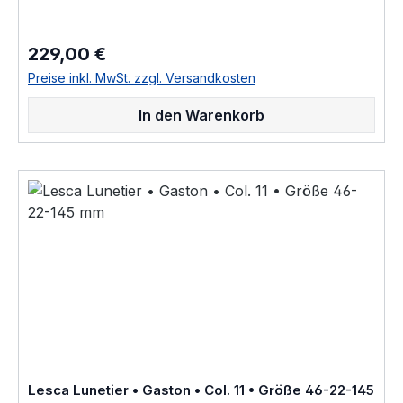
hochwertige handgefertigte französische Qualität aus
dem Hause Lesca Lunetier, ein echter Klassiker als
ausdrucksstarke Fassung für Korrektionsgläser oder als
229,00 €
Regulärer Preis:
Sonnenbrille "Fabrique a la main en france" diese
Brillenfassung kurz Fassung ist im Online Shop bestellbar
Preise inkl. MwSt. zzgl. Versandkosten
und wird in weiteren Farben Col.1 • honig braun Col.2
• braun matt Col.3 • Crystall wasser hell Col.5 •
In den Warenkorb
schwarz Col.6 • schwarz matt Col.8 • braun
transparent glänzend Col.10 • dunkel schwarz braun
havanna Col.11 • schwarz grau weiß marmoriert
Col.30 • dunkel blau braun havanna hinterlegt Col.36
• hell braun havanna Col.83 • gelb braun olive
gefleckt Col.424 • dunkel braun havanna als
Brillenfassung kurz Fassung im online kauf angeboten
zusätzliche Farben Varianten auf Anfrage "Fabrique a la
main en france" Größenangaben • FassungsmaßeLesca
Lunetier • Modell Gaston • Scheibenlänge 46 mm
Brückenweite 22 mm Bügellänge 145 mm • Fassungsmaße
nach Kastensystem • DIN EN ISO 8624 geringe farbliche
Abweichungen in der Maserung ist
bei Acetatfassungen herstellungsbedingt normal, da jede
Fassung als ein Unikat angesehen werden kann Hersteller
Informationen siehe Lesca Lunetier Lesca Lunetier
Lesca Lunetier • Gaston • Col. 11 • Größe 46-22-145
"Fabrique a la main en france"