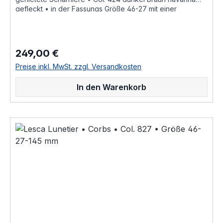
gefleckt • in der Fassungs Größe 46-27 mit einer
Bügellänge von 145 mm, hochwertige handgefertigte
französische Qualität aus dem Hause Lesca Lunetier, ein
echter Klassiker als ausdrucksstarke Fassung für
Korrektionsgläser oder als Sonnenbrille "Fabrique a la
249,00 €
Regulärer Preis:
main en france" diese Brillenfassung kurz Fassung ist im
Online Shop bestellbar und wird in weiteren Farben Col.
Preise inkl. MwSt. zzgl. Versandkosten
0030 • honig braunCol. 0156 • rot durchscheinendCol.
053 • hell braun havannaCol. 100 • schwarzCol. 17 • hell
In den Warenkorb
honig gelbCol. 20108 • nacht blau crystal hinterlegtCol.
218 • leucht hell rotCol. 424 • dunkel braun havanna
geflecktCol. CognacCol. CrystalCol. Grey als
Brillenfassung kurz Fassung im online kauf angeboten
zusätzliche Farben Varianten auf Anfrage "Fabrique a la
main en france" «Modèle dessiné et porté par le célèbre
architecte Suisse Le Corbusier ayant notamment réalisé «
La Cité Radieuse » à Marseille dite « la cité du fada »,
réédité en Corne et en Acétate de cellulose par Joël
Lesca en 1979»Größenangaben • FassungsmaßeLesca
Lunetier • Modell La Corb's • Scheibenlänge 46 mm
Brückenweite 27 mm Bügellänge 145 mm • Fassungsmaße
nach Kastensystem • DIN EN ISO 8624 geringe farbliche
Abweichungen in der Maserung ist