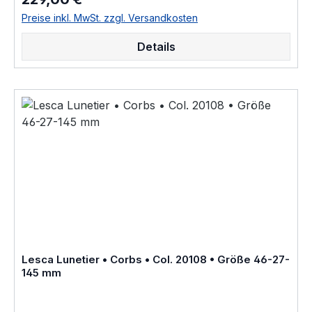
Brillenfassung kurz Fassung ist im Online Shop bestellbar
und wird in weiteren Farben Col. 0030 • honig braunCol.
Preise inkl. MwSt. zzgl. Versandkosten
0156 • rot durchscheinendCol. 053 • hell braun
havannaCol. 100 • schwarzCol. 17 • hell honig gelbCol.
Details
20108 • nacht blau crystal hinterlegtCol. 218 • leucht hell
rotCol. 424 • dunkel braun havanna geflecktCol.
CognacCol. CrystalCol. Grey als Brillenfassung kurz
Fassung im online kauf angeboten zusätzliche Farben
Varianten auf Anfrage "Fabrique a la main en france"
«Modèle dessiné et porté par le célèbre architecte
Suisse Le Corbusier ayant notamment réalisé « La Cité
Radieuse » à Marseille dite « la cité du fada », réédité en
Corne et en Acétate de cellulose par Joël Lesca en
1979»Größenangaben • FassungsmaßeLesca Lunetier •
Modell La Corb's • Scheibenlänge 46 mm Brückenweite
27 mm Bügellänge 145 mm • Fassungsmaße nach
Kastensystem • DIN EN ISO 8624 geringe farbliche
Abweichungen in der Maserung ist
bei Acetatfassungen herstellungsbedingt normal, da jede
Fassung als ein Unikat angesehen werden kann Hersteller
Lesca Lunetier • Corbs • Col. 20108 • Größe 46-27-
Informationen siehe Lesca Lunetier Lesca Lunetier
145 mm
"Fabrique a la main en france"