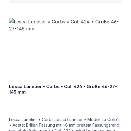
20108 • nacht blau crystal hinterlegtCol. 218 • leucht hell
rotCol. 424 • dunkel braun havanna geflecktCol.
CognacCol. CrystalCol. Grey als Brillenfassung kurz
Fassung im online kauf angeboten zusätzliche Farben
Varianten auf Anfrage "Fabrique a la main en france"
«Modèle dessiné et porté par le célèbre architecte
Suisse Le Corbusier ayant notamment réalisé « La Cité
Radieuse » à Marseille dite « la cité du fada », réédité en
Corne et en Acétate de cellulose par Joël Lesca en
1979»Größenangaben • FassungsmaßeLesca Lunetier •
Modell La Corb's • Scheibenlänge 46 mm Brückenweite
27 mm Bügellänge 145 mm • Fassungsmaße nach
Kastensystem • DIN EN ISO 8624 geringe farbliche
Abweichungen in der Maserung ist
bei Acetatfassungen herstellungsbedingt normal, da jede
Fassung als ein Unikat angesehen werden kann Hersteller
Lesca Lunetier • Corbs • Col. 424 • Größe 46-27-
Informationen siehe Lesca Lunetier Lesca Lunetier
145 mm
"Fabrique a la main en france"
Lesca Lunetier • Corbs Lesca Lunetier • Modell La Corb's
• Acetat Brillen Fassung mit ~8 mm breitem Fassungsrand,
genietete Scharniere • Col. 424 dunkel braun havanna