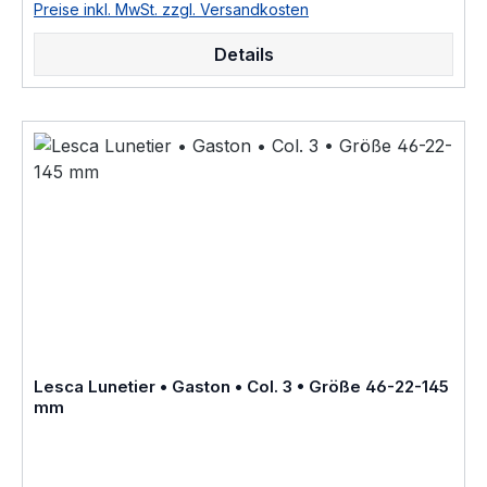
Online Shop bestellbar und wird in weiteren Farben Col.1
Preise inkl. MwSt. zzgl. Versandkosten
• honig braun Col.2 • braun matt Col.3 • Crystall
wasser hell Col.5 • schwarz Col.6 • schwarz matt
Details
Col.8 • braun transparent glänzend Col.10 • dunkel
schwarz braun havanna Col.11 • schwarz grau weiß
marmoriert Col.30 • dunkel blau braun havanna
hinterlegt Col.36 • hell braun havanna Col.83 • gelb
braun olive gefleckt Col.424 • dunkel braun havanna
als Brillenfassung kurz Fassung im online kauf angeboten
zusätzliche Farben Varianten auf Anfrage "Fabrique a la
main en france" Größenangaben • FassungsmaßeLesca
Lunetier • Modell Gaston • Scheibenlänge 46 mm
Brückenweite 22 mm Bügellänge 145 mm • Fassungsmaße
nach Kastensystem • DIN EN ISO 8624 geringe farbliche
Abweichungen in der Maserung ist
bei Acetatfassungen herstellungsbedingt normal, da jede
Fassung als ein Unikat angesehen werden kann Hersteller
Informationen siehe Lesca Lunetier Lesca Lunetier
"Fabrique a la main en france"
Lesca Lunetier • Gaston • Col. 3 • Größe 46-22-145
mm