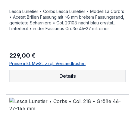
Lesca Lunetier • Corbs Lesca Lunetier • Modell La Corb's
• Acetat Brillen Fassung mit ~8 mm breitem Fassungsrand,
genietete Scharniere • Col. 20108 nacht blau crystal
hinterlegt • in der Fassungs Größe 46-27 mit einer
Bügellänge von 145 mm, hochwertige handgefertigte
französische Qualität aus dem Hause Lesca Lunetier, ein
echter Klassiker als ausdrucksstarke Fassung für
Korrektionsgläser oder als Sonnenbrille "Fabrique a la
229,00 €
Regulärer Preis:
main en france" diese Brillenfassung kurz Fassung ist im
Online Shop bestellbar und wird in weiteren Farben Col.
Preise inkl. MwSt. zzgl. Versandkosten
0030 • honig braunCol. 0156 • rot durchscheinendCol.
053 • hell braun havannaCol. 100 • schwarzCol. 17 • hell
Details
honig gelbCol. 20108 • nacht blau crystal hinterlegtCol.
218 • leucht hell rotCol. 424 • dunkel braun havanna
geflecktCol. CognacCol. CrystalCol. Grey als
Brillenfassung kurz Fassung im online kauf angeboten
zusätzliche Farben Varianten auf Anfrage "Fabrique a la
main en france" «Modèle dessiné et porté par le célèbre
architecte Suisse Le Corbusier ayant notamment réalisé «
La Cité Radieuse » à Marseille dite « la cité du fada »,
réédité en Corne et en Acétate de cellulose par Joël
Lesca en 1979»Größenangaben • FassungsmaßeLesca