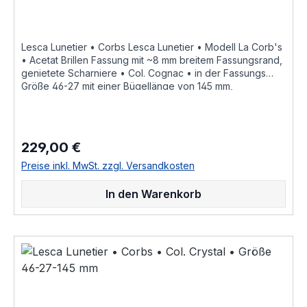
Informationen siehe Lesca Lunetier Lesca Lunetier
"Fabrique a la main en france"
Lesca Lunetier • Corbs Lesca Lunetier • Modell La Corb's
• Acetat Brillen Fassung mit ~8 mm breitem Fassungsrand,
genietete Scharniere • Col. Cognac • in der Fassungs
Größe 46-27 mit einer Bügellänge von 145 mm,
hochwertige handgefertigte französische Qualität aus
dem Hause Lesca Lunetier, ein echter Klassiker als
ausdrucksstarke Fassung für Korrektionsgläser oder als
Sonnenbrille "Fabrique a la main en france" diese
229,00 €
Regulärer Preis:
Brillenfassung kurz Fassung ist im Online Shop bestellbar
und wird in weiteren Farben Col. 0030 • honig braunCol.
Preise inkl. MwSt. zzgl. Versandkosten
0156 • rot durchscheinendCol. 053 • hell braun
havannaCol. 100 • schwarzCol. 17 • hell honig gelbCol.
In den Warenkorb
20108 • nacht blau crystal hinterlegtCol. 218 • leucht hell
rotCol. 424 • dunkel braun havanna geflecktCol.
CognacCol. CrystalCol. Grey als Brillenfassung kurz
Fassung im online kauf angeboten zusätzliche Farben
Varianten auf Anfrage "Fabrique a la main en france"
«Modèle dessiné et porté par le célèbre architecte
Suisse Le Corbusier ayant notamment réalisé « La Cité
Radieuse » à Marseille dite « la cité du fada », réédité en