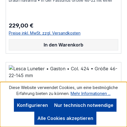
braun havanna • in der Fassungs Größe 46-22 mit einer
Bügellänge von 145 mm, hochwertige handgefertigte
französische Qualität aus dem Hause Lesca Lunetier, ein
echter Klassiker als ausdrucksstarke Fassung für
Korrektionsgläser oder als Sonnenbrille "Fabrique a la
229,00 €
Regulärer Preis:
main en france" diese Brillenfassung kurz Fassung ist im
Online Shop bestellbar und wird in weiteren Farben Col.1
Preise inkl. MwSt. zzgl. Versandkosten
• honig braun Col.2 • braun matt Col.3 • Crystall
wasser hell Col.5 • schwarz Col.6 • schwarz matt
In den Warenkorb
Col.8 • braun transparent glänzend Col.10 • dunkel
schwarz braun havanna Col.11 • schwarz grau weiß
marmoriert Col.30 • dunkel blau braun havanna
hinterlegt Col.36 • hell braun havanna Col.83 • gelb
braun olive gefleckt Col.424 • dunkel braun havanna als
Brillenfassung kurz Fassung im online kauf angeboten
zusätzliche Farben Varianten auf Anfrage "Fabrique a la
main en france" Größenangaben • FassungsmaßeLesca
Diese Website verwendet Cookies, um eine bestmögliche
Lunetier • Modell Gaston • Scheibenlänge 46 mm
Erfahrung bieten zu können.
Mehr Informationen ...
Brückenweite 22 mm Bügellänge 145 mm • Fassungsmaße
nach Kastensystem • DIN EN ISO 8624 geringe farbliche
Konfigurieren
Nur technisch notwendige
Abweichungen in der Maserung ist
bei Acetatfassungen herstellungsbedingt normal, da jede
Alle Cookies akzeptieren
Fassung als ein Unikat angesehen werden kann Hersteller
Informationen siehe Lesca Lunetier Lesca Lunetier