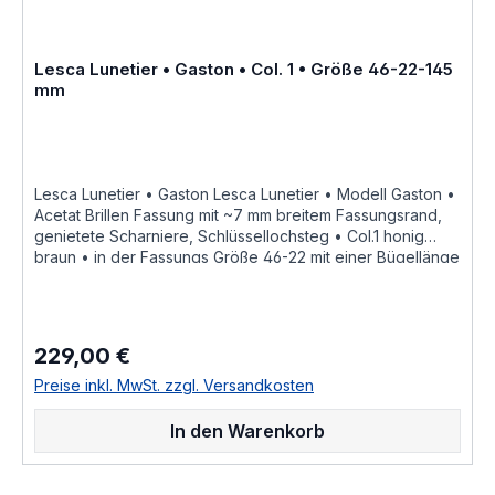
Abweichungen in der Maserung ist
bei Acetatfassungen herstellungsbedingt normal, da jede
Fassung als ein Unikat angesehen werden kann Hersteller
Lesca Lunetier • Gaston • Col. 1 • Größe 46-22-145
Informationen siehe Lesca Lunetier Lesca Lunetier
mm
"Fabrique a la main en france"
Lesca Lunetier • Gaston Lesca Lunetier • Modell Gaston •
Acetat Brillen Fassung mit ~7 mm breitem Fassungsrand,
genietete Scharniere, Schlüssellochsteg • Col.1 honig
braun • in der Fassungs Größe 46-22 mit einer Bügellänge
von 145 mm, hochwertige handgefertigte französische
Qualität aus dem Hause Lesca Lunetier, ein echter
Klassiker als ausdrucksstarke Fassung für
Korrektionsgläser oder als Sonnenbrille "Fabrique a la
229,00 €
Regulärer Preis:
main en france" diese Brillenfassung kurz Fassung ist im
Online Shop bestellbar und wird in weiteren Farben Col.1
Preise inkl. MwSt. zzgl. Versandkosten
• honig braun Col.2 • braun matt Col.3 • Crystall
wasser hell Col.5 • schwarz Col.6 • schwarz matt
In den Warenkorb
Col.8 • braun transparent glänzend Col.10 • dunkel
schwarz braun havanna Col.11 • schwarz grau weiß
marmoriert Col.30 • dunkel blau braun havanna