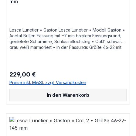
mm
Lesca Lunetier • Gaston Lesca Lunetier • Modell Gaston •
Acetat Brillen Fassung mit ~7 mm breitem Fassungsrand,
genietete Scharniere, Schlüssellochsteg • Col.11 schwarz
grau weiß marmoriert • in der Fassungs Größe 46-22 mit
einer Bügellänge von 145 mm,
hochwertige handgefertigte französische Qualität aus
dem Hause Lesca Lunetier, ein echter Klassiker als
ausdrucksstarke Fassung für Korrektionsgläser oder als
229,00 €
Regulärer Preis:
Sonnenbrille "Fabrique a la main en france" diese
Brillenfassung kurz Fassung ist im Online Shop bestellbar
Preise inkl. MwSt. zzgl. Versandkosten
und wird in weiteren Farben Col.1 • honig braun Col.2
• braun matt Col.3 • Crystall wasser hell Col.5 •
In den Warenkorb
schwarz Col.6 • schwarz matt Col.8 • braun
transparent glänzend Col.10 • dunkel schwarz braun
havanna Col.11 • schwarz grau weiß marmoriert
Col.30 • dunkel blau braun havanna hinterlegt Col.36
• hell braun havanna Col.83 • gelb braun olive
gefleckt Col.424 • dunkel braun havanna als
Brillenfassung kurz Fassung im online kauf angeboten