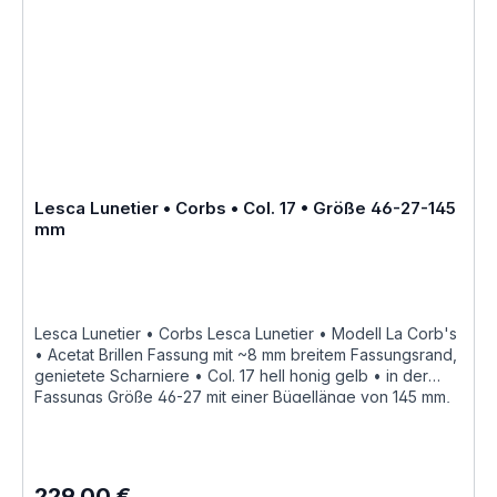
Suisse Le Corbusier ayant notamment réalisé « La Cité
Radieuse » à Marseille dite « la cité du fada », réédité en
Corne et en Acétate de cellulose par Joël Lesca en
1979»Größenangaben • FassungsmaßeLesca Lunetier •
Modell La Corb's • Scheibenlänge 46 mm Brückenweite
27 mm Bügellänge 145 mm • Fassungsmaße nach
Kastensystem • DIN EN ISO 8624 geringe farbliche
Abweichungen in der Maserung ist
bei Acetatfassungen herstellungsbedingt normal, da jede
Fassung als ein Unikat angesehen werden kann Hersteller
Lesca Lunetier • Corbs • Col. 17 • Größe 46-27-145
Informationen siehe Lesca Lunetier Lesca Lunetier
mm
"Fabrique a la main en france"
Lesca Lunetier • Corbs Lesca Lunetier • Modell La Corb's
• Acetat Brillen Fassung mit ~8 mm breitem Fassungsrand,
genietete Scharniere • Col. 17 hell honig gelb • in der
Fassungs Größe 46-27 mit einer Bügellänge von 145 mm,
hochwertige handgefertigte französische Qualität aus
dem Hause Lesca Lunetier, ein echter Klassiker als
ausdrucksstarke Fassung für Korrektionsgläser oder als
Sonnenbrille "Fabrique a la main en france" diese
229,00 €
Regulärer Preis: