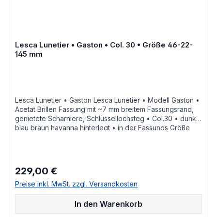
Abweichungen in der Maserung ist
bei Acetatfassungen herstellungsbedingt normal, da jede
Fassung als ein Unikat angesehen werden kann Hersteller
Informationen siehe Lesca Lunetier Lesca Lunetier
"Fabrique a la main en france"
Lesca Lunetier • Gaston • Col. 30 • Größe 46-22-
145 mm
Lesca Lunetier • Gaston Lesca Lunetier • Modell Gaston •
Acetat Brillen Fassung mit ~7 mm breitem Fassungsrand,
genietete Scharniere, Schlüssellochsteg • Col.30 • dunkel
blau braun havanna hinterlegt • in der Fassungs Größe
46-22 mit einer Bügellänge von 145 mm,
hochwertige handgefertigte französische Qualität aus
dem Hause Lesca Lunetier, ein echter Klassiker als
ausdrucksstarke Fassung für Korrektionsgläser oder als
229,00 €
Regulärer Preis:
Sonnenbrille "Fabrique a la main en france" diese
Brillenfassung kurz Fassung ist im Online Shop bestellbar
Preise inkl. MwSt. zzgl. Versandkosten
und wird in weiteren Farben Col.1 • honig braun Col.2
• braun matt Col.3 • Crystall wasser hell Col.5 •
In den Warenkorb
schwarz Col.6 • schwarz matt Col.8 • braun