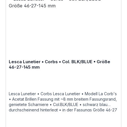
zusätzliche Farben Varianten auf Anfrage "Fabrique a la
main en france" «Modèle dessiné et porté par le célèbre
architecte Suisse Le Corbusier ayant notamment réalisé «
La Cité Radieuse » à Marseille dite « la cité du fada »,
réédité en Corne et en Acétate de cellulose par Joël
Lesca en 1979»Größenangaben • FassungsmaßeLesca
Lunetier • Modell La Corb's • Scheibenlänge 46 mm
Brückenweite 27 mm Bügellänge 145 mm • Fassungsmaße
nach Kastensystem • DIN EN ISO 8624 geringe farbliche
Abweichungen in der Maserung ist
bei Acetatfassungen herstellungsbedingt normal, da jede
Fassung als ein Unikat angesehen werden kann Hersteller
Lesca Lunetier • Corbs • Col. BLK/BLUE • Größe
Informationen siehe Lesca Lunetier Lesca Lunetier
46-27-145 mm
"Fabrique a la main en france"
Lesca Lunetier • Corbs Lesca Lunetier • Modell La Corb's
• Acetat Brillen Fassung mit ~8 mm breitem Fassungsrand,
genietete Scharniere • Col.BLK/BLUE • schwarz blau
durchscheinend hinterlegt • in der Fassungs Größe 46-27
mit einer Bügellänge von 145 mm,
hochwertige handgefertigte französische Qualität aus
dem Hause Lesca Lunetier, ein echter Klassiker als