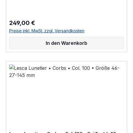
mm, hochwertige handgefertigte französische Qualität aus
dem Hause Lesca Lunetier, ein echter Klassiker als
ausdrucksstarke Fassung für Korrektionsgläser oder als
Sonnenbrille "Fabrique a la main en france" diese
249,00 €
Regulärer Preis:
Brillenfassung kurz Fassung ist im Online Shop bestellbar
und wird in weiteren Farben Col. 0030 • honig braunCol.
Preise inkl. MwSt. zzgl. Versandkosten
0156 • rot durchscheinendCol. 053 • hell braun
havannaCol. 100 • schwarzCol. 17 • hell honig gelbCol.
In den Warenkorb
20108 • nacht blau crystal hinterlegtCol. 218 • leucht hell
rotCol. 424 • dunkel braun havanna geflecktCol.
CognacCol. CrystalCol. Grey als Brillenfassung kurz
Fassung im online kauf angeboten zusätzliche Farben
Varianten auf Anfrage "Fabrique a la main en france"
«Modèle dessiné et porté par le célèbre architecte
Suisse Le Corbusier ayant notamment réalisé « La Cité
Radieuse » à Marseille dite « la cité du fada », réédité en
Corne et en Acétate de cellulose par Joël Lesca en
1979»Größenangaben • FassungsmaßeLesca Lunetier •
Modell La Corb's • Scheibenlänge 46 mm Brückenweite
27 mm Bügellänge 145 mm • Fassungsmaße nach
Kastensystem • DIN EN ISO 8624 geringe farbliche
Abweichungen in der Maserung ist
bei Acetatfassungen herstellungsbedingt normal, da jede
Fassung als ein Unikat angesehen werden kann Hersteller