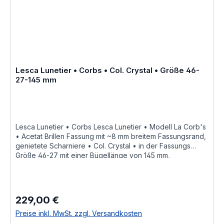
Corne et en Acétate de cellulose par Joël Lesca en
1979»Größenangaben • FassungsmaßeLesca Lunetier •
Modell La Corb's • Scheibenlänge 46 mm Brückenweite
27 mm Bügellänge 145 mm • Fassungsmaße nach
Kastensystem • DIN EN ISO 8624 geringe farbliche
Abweichungen in der Maserung ist
bei Acetatfassungen herstellungsbedingt normal, da jede
Fassung als ein Unikat angesehen werden kann Hersteller
Lesca Lunetier • Corbs • Col. Crystal • Größe 46-
Informationen siehe Lesca Lunetier Lesca Lunetier
27-145 mm
"Fabrique a la main en france"
Lesca Lunetier • Corbs Lesca Lunetier • Modell La Corb's
• Acetat Brillen Fassung mit ~8 mm breitem Fassungsrand,
genietete Scharniere • Col. Crystal • in der Fassungs
Größe 46-27 mit einer Bügellänge von 145 mm,
hochwertige handgefertigte französische Qualität aus
dem Hause Lesca Lunetier, ein echter Klassiker als
ausdrucksstarke Fassung für Korrektionsgläser oder als
Sonnenbrille "Fabrique a la main en france" diese
229,00 €
Regulärer Preis:
Brillenfassung kurz Fassung ist im Online Shop bestellbar
und wird in weiteren Farben Col. 0030 • honig braunCol.
Preise inkl. MwSt. zzgl. Versandkosten
0156 • rot durchscheinendCol. 053 • hell braun