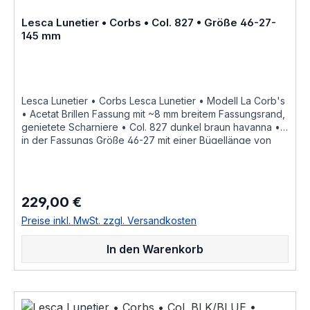
bei Acetatfassungen herstellungsbedingt normal, da jede
Fassung als ein Unikat angesehen werden kann Hersteller
Lesca Lunetier • Corbs • Col. 827 • Größe 46-27-
Informationen siehe Lesca Lunetier Lesca Lunetier
145 mm
"Fabrique a la main en france"
Lesca Lunetier • Corbs Lesca Lunetier • Modell La Corb's
• Acetat Brillen Fassung mit ~8 mm breitem Fassungsrand,
genietete Scharniere • Col. 827 dunkel braun havanna •
in der Fassungs Größe 46-27 mit einer Bügellänge von
145 mm, hochwertige handgefertigte französische
Qualität aus dem Hause Lesca Lunetier, ein echter
Klassiker als ausdrucksstarke Fassung für
Korrektionsgläser oder als Sonnenbrille "Fabrique a la
229,00 €
Regulärer Preis:
main en france" diese Brillenfassung kurz Fassung ist im
Online Shop bestellbar und wird in weiteren Farben Col.
Preise inkl. MwSt. zzgl. Versandkosten
0030 • honig braunCol. 0156 • rot durchscheinendCol.
053 • hell braun havannaCol. 100 • schwarzCol. 17 • hell
In den Warenkorb
honig gelbCol. 20108 • nacht blau crystal hinterlegtCol.
218 • leucht hell rotCol. 424 • dunkel braun havanna
geflecktCol. CognacCol. CrystalCol. Grey als
Brillenfassung kurz Fassung im online kauf angeboten