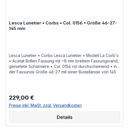
Kastensystem • DIN EN ISO 8624 geringe farbliche
Abweichungen in der Maserung ist
bei Acetatfassungen herstellungsbedingt normal, da jede
Fassung als ein Unikat angesehen werden kann Hersteller
Lesca Lunetier • Corbs • Col. 0156 • Größe 46-27-
Informationen siehe Lesca Lunetier Lesca Lunetier
145 mm
"Fabrique a la main en france"
Lesca Lunetier • Corbs Lesca Lunetier • Modell La Corb's
• Acetat Brillen Fassung mit ~8 mm breitem Fassungsrand,
genietete Scharniere • Col. 0156 rot durchscheinend • in
der Fassungs Größe 46-27 mit einer Bügellänge von 145
mm, hochwertige handgefertigte französische Qualität aus
dem Hause Lesca Lunetier, ein echter Klassiker als
ausdrucksstarke Fassung für Korrektionsgläser oder als
Sonnenbrille "Fabrique a la main en france" diese
229,00 €
Regulärer Preis:
Brillenfassung kurz Fassung ist im Online Shop bestellbar
und wird in weiteren Farben Col. 0030 • honig braunCol.
Preise inkl. MwSt. zzgl. Versandkosten
0156 • rot durchscheinendCol. 053 • hell braun
havannaCol. 100 • schwarzCol. 17 • hell honig gelbCol.
Details
20108 • nacht blau crystal hinterlegtCol. 218 • leucht hell
rotCol. 424 • dunkel braun havanna geflecktCol.