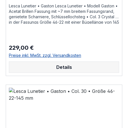
Lesca Lunetier • Gaston Lesca Lunetier • Modell Gaston •
Acetat Brillen Fassung mit ~7 mm breitem Fassungsrand,
genietete Scharniere, Schlüssellochsteg • Col. 3 Crystal •
in der Fassungs Größe 46-22 mit einer Bügellänge von 145
mm, hochwertige handgefertigte französische Qualität aus
dem Hause Lesca Lunetier, ein echter Klassiker als
ausdrucksstarke Fassung für Korrektionsgläser oder als
Sonnenbrille "Fabrique a la main en france" diese
229,00 €
Regulärer Preis:
Brillenfassung kurz Fassung ist im Online Shop bestellbar
und wird in weiteren Farben Col.1 • honig braun Col.2
Preise inkl. MwSt. zzgl. Versandkosten
• braun matt Col.3 • Crystall wasser hell Col.5 •
schwarz Col.6 • schwarz matt Col.8 • braun
Details
transparent glänzend Col.10 • dunkel schwarz braun
havanna Col.11 • schwarz grau weiß marmoriert
Col.30 • dunkel blau braun havanna hinterlegt Col.36
• hell braun havanna Col.83 • gelb braun olive
gefleckt Col.424 • dunkel braun havanna als
Brillenfassung kurz Fassung im online kauf angeboten
zusätzliche Farben Varianten auf Anfrage "Fabrique a la
main en france" Größenangaben • FassungsmaßeLesca
Lunetier • Modell Gaston • Scheibenlänge 46 mm
Brückenweite 22 mm Bügellänge 145 mm • Fassungsmaße
nach Kastensystem • DIN EN ISO 8624 geringe farbliche