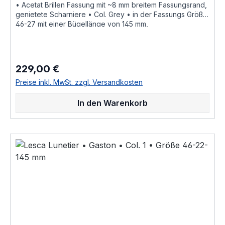
• Acetat Brillen Fassung mit ~8 mm breitem Fassungsrand,
genietete Scharniere • Col. Grey • in der Fassungs Größe
46-27 mit einer Bügellänge von 145 mm,
hochwertige handgefertigte französische Qualität aus
dem Hause Lesca Lunetier, ein echter Klassiker als
ausdrucksstarke Fassung für Korrektionsgläser oder als
Sonnenbrille "Fabrique a la main en france" diese
229,00 €
Regulärer Preis:
Brillenfassung kurz Fassung ist im Online Shop bestellbar
und wird in weiteren Farben Col. 0030 • honig braunCol.
Preise inkl. MwSt. zzgl. Versandkosten
0156 • rot durchscheinendCol. 053 • hell braun
havannaCol. 100 • schwarzCol. 17 • hell honig gelbCol.
In den Warenkorb
20108 • nacht blau crystal hinterlegtCol. 218 • leucht hell
rotCol. 424 • dunkel braun havanna geflecktCol.
CognacCol. CrystalCol. Grey als Brillenfassung kurz
Fassung im online kauf angeboten zusätzliche Farben
Varianten auf Anfrage "Fabrique a la main en france"
«Modèle dessiné et porté par le célèbre architecte
Suisse Le Corbusier ayant notamment réalisé « La Cité
Radieuse » à Marseille dite « la cité du fada », réédité en
Corne et en Acétate de cellulose par Joël Lesca en
1979»Größenangaben • FassungsmaßeLesca Lunetier •
Modell La Corb's • Scheibenlänge 46 mm Brückenweite
27 mm Bügellänge 145 mm • Fassungsmaße nach
Kastensystem • DIN EN ISO 8624 geringe farbliche