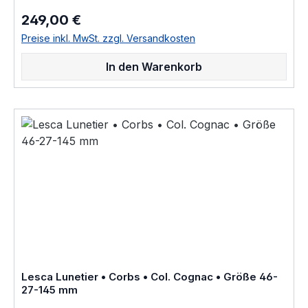
ausdrucksstarke Fassung für Korrektionsgläser oder als
249,00 €
Regulärer Preis:
Sonnenbrille "Fabrique a la main en france" diese
Brillenfassung kurz Fassung ist im Online Shop bestellbar
Preise inkl. MwSt. zzgl. Versandkosten
und wird in weiteren Farben Col. 0030 • honig braunCol.
0156 • rot durchscheinendCol. 053 • hell braun
In den Warenkorb
havannaCol. 100 • schwarzCol. 17 • hell honig gelbCol.
20108 • nacht blau crystal hinterlegtCol. 218 • leucht hell
rotCol. 424 • dunkel braun havanna geflecktCol.
CognacCol. CrystalCol. GreyCol.BLK/BLUE • schwarz blau
durchscheinend hinterlegt als Brillenfassung kurz Fassung
im online kauf angeboten zusätzliche Farben Varianten
auf Anfrage "Fabrique a la main en france" «Modèle
dessiné et porté par le célèbre architecte Suisse Le
Corbusier ayant notamment réalisé « La Cité Radieuse » à
Marseille dite « la cité du fada », réédité en Corne et en
Acétate de cellulose par Joël Lesca en
1979»Größenangaben • FassungsmaßeLesca Lunetier •
Modell La Corb's • Scheibenlänge 46 mm Brückenweite
27 mm Bügellänge 145 mm • Fassungsmaße nach
Kastensystem • DIN EN ISO 8624 geringe farbliche
Abweichungen in der Maserung ist
Lesca Lunetier • Corbs • Col. Cognac • Größe 46-
bei Acetatfassungen herstellungsbedingt normal, da jede
27-145 mm
Fassung als ein Unikat angesehen werden kann Hersteller