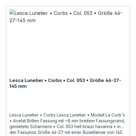
CognacCol. CrystalCol. Grey als Brillenfassung kurz
Fassung im online kauf angeboten zusätzliche Farben
Varianten auf Anfrage "Fabrique a la main en france"
«Modèle dessiné et porté par le célèbre architecte
Suisse Le Corbusier ayant notamment réalisé « La Cité
Radieuse » à Marseille dite « la cité du fada », réédité en
Corne et en Acétate de cellulose par Joël Lesca en
1979»Größenangaben • FassungsmaßeLesca Lunetier •
Modell La Corb's • Scheibenlänge 46 mm Brückenweite
27 mm Bügellänge 145 mm • Fassungsmaße nach
Kastensystem • DIN EN ISO 8624 geringe farbliche
Abweichungen in der Maserung ist
bei Acetatfassungen herstellungsbedingt normal, da jede
Fassung als ein Unikat angesehen werden kann Hersteller
Lesca Lunetier • Corbs • Col. 053 • Größe 46-27-
Informationen siehe Lesca Lunetier Lesca Lunetier
145 mm
"Fabrique a la main en france"
Lesca Lunetier • Corbs Lesca Lunetier • Modell La Corb's
• Acetat Brillen Fassung mit ~8 mm breitem Fassungsrand,
genietete Scharniere • Col. 053 hell braun havanna • in
der Fassungs Größe 46-27 mit einer Bügellänge von 145