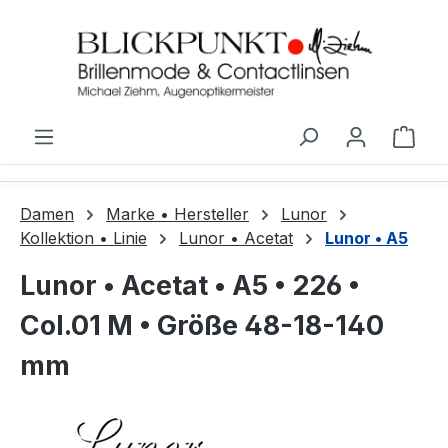
Zum Hauptinhalt springen
Ware
Damen
Marke • Hersteller
Lunor
Kollektion • Linie
Lunor • Acetat
Lunor • A5
Lunor • Acetat • A5 • 226 •
Col.01 M • Größe 48-18-140
mm