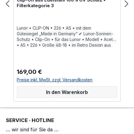
Filterkategorie 3
Lunor • CLIP-ON • 226 • AS • mit dem
Gütesiegel „Made in Germany“ ✔ Lunor-Sonnen-
Schutz • Clip-On • für das Lunor • Modell • Acetat
• A5 • 226 • Größe 48-18 • im Retro Design aus
Edelstahl • Col. AS antik silber • pantoskopische
Glasform, rückseitig entspiegelte Kunststoffgläser,
graugrün ~ 85% Tönungsgrad mit 100% UV
Schutz • Filterkategorie 3, Transmissionsgrad ~
169,00 €
Regulärer Preis:
8% bis 18%, sehr dunkler Filter dieser Clip-On •
Sonnenschutz Clip von Lunor ist im Online Shop
Preise inkl. MwSt. zzgl. Versandkosten
bestellbar und wird in weiteren Farben Col. AG •
antik goldCol. AS • antik silber im online kauf
In den Warenkorb
angeboten weitere Anfragen
siehe Kontaktformular bitte hier klicken LUNOR
Herstellerinformation. Alle Sonnenbrillen und Clip-
On der Marke LUNOR stimmen mit der Verordnung
(EU) 2016/425 überein und erfüllen die
SERVICE · HOTLINE
Sicherheitsanforderungen gemäß DIN EU ISO
… wir sind für Sie da …
12312-1:2015 12, amerikanische Norm ANSI Z80.3,