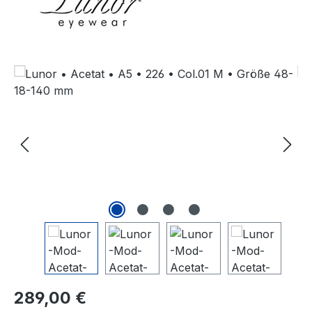
Bildergalerie überspringen
Regulärer Preis:
289,00 €