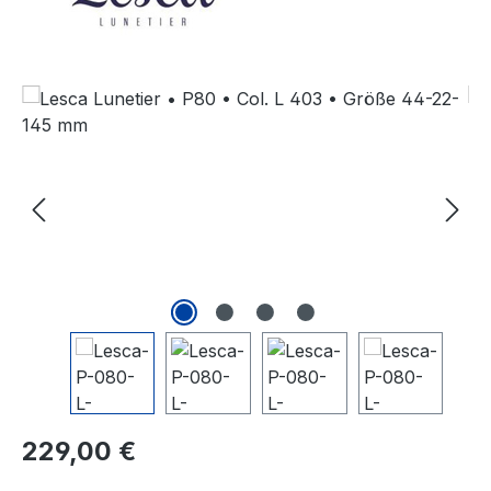
Bildergalerie überspringen
Regulärer Preis:
229,00 €