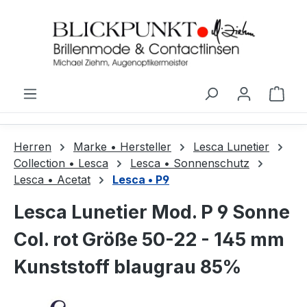
Zum Hauptinhalt springen
Ware
Herren
Marke • Hersteller
Lesca Lunetier
Collection • Lesca
Lesca • Sonnenschutz
Lesca • Acetat
Lesca • P9
Lesca Lunetier Mod. P 9 Sonne
Col. rot Größe 50-22 - 145 mm
Kunststoff blaugrau 85%