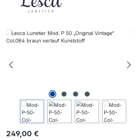
Bildergalerie überspringen
Regulärer Preis:
249,00 €