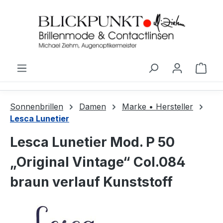
Zum Hauptinhalt springen
Ware
Sonnenbrillen
Damen
Marke • Hersteller
Lesca Lunetier
Lesca Lunetier Mod. P 50
„Original Vintage“ Col.084
braun verlauf Kunststoff