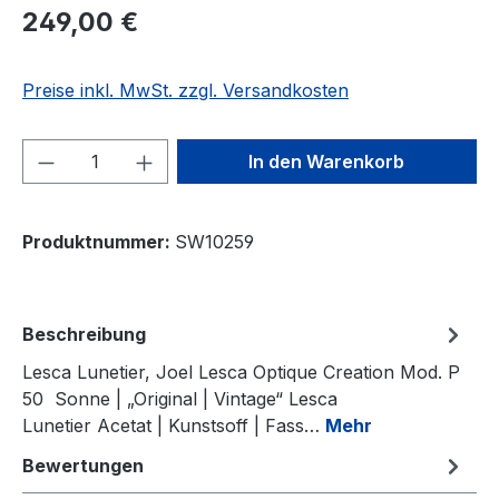
Regulärer Preis:
249,00 €
Preise inkl. MwSt. zzgl. Versandkosten
Produkt Anzahl: Gib den gewünschten We
In den Warenkorb
Produktnummer:
SW10259
Beschreibung
Lesca Lunetier, Joel Lesca Optique Creation Mod. P
50 Sonne | „Original | Vintage“ Lesca
Lunetier Acetat | Kunstsoff | Fass…
Mehr
Bewertungen