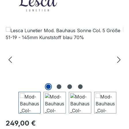
Bildergalerie überspringen
Regulärer Preis:
249,00 €