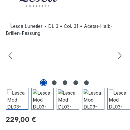
Bildergalerie überspringen
Regulärer Preis:
229,00 €