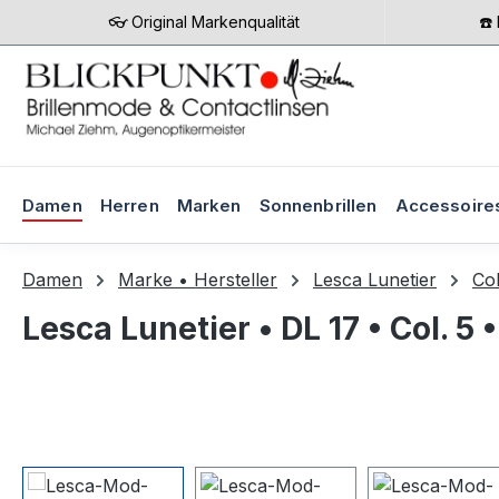
👓 Original Markenqualität
☎️
m Hauptinhalt springen
Zur Suche springen
Zur Hauptnavigation springen
Damen
Herren
Marken
Sonnenbrillen
Accessoire
Damen
Marke • Hersteller
Lesca Lunetier
Col
Lesca Lunetier • DL 17 • Col. 5
Bildergalerie überspringen