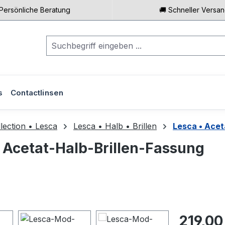
 Persönliche Beratung
🚚 Schneller Versa
s
Contactlinsen
lection • Lesca
Lesca • Halb • Brillen
Lesca • Acet
 • Acetat-Halb-Brillen-Fassung
Regulärer Pr
219,00