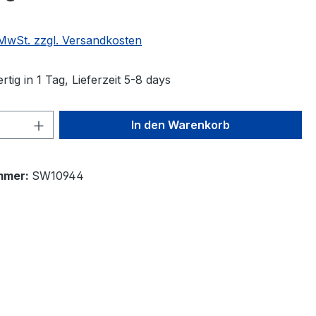
. MwSt. zzgl. Versandkosten
tig in 1 Tag, Lieferzeit 5-8 days
 Anzahl: Gib den gewünschten Wert ein 
In den Warenkorb
mmer:
SW10944