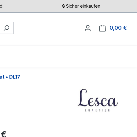
nd
🔒 Sicher einkaufen
0,00 €
Ware
at • DL17
eis:
 €