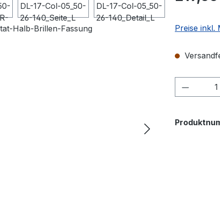
Preise inkl
Versandfer
Produkt
Produktnu