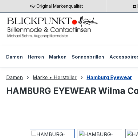
👓 Original Markenqualität
☎️
m Hauptinhalt springen
Zur Suche springen
Zur Hauptnavigation springen
Damen
Herren
Marken
Sonnenbrillen
Accessoire
Damen
Marke • Hersteller
Hamburg Eyewear
HAMBURG EYEWEAR Wilma Col.
Bildergalerie überspringen