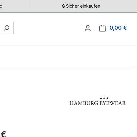
nd
🔒 Sicher einkaufen
0,00 €
Ware
eis:
 €